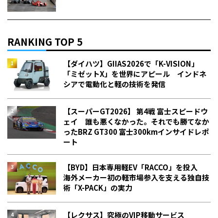
RANKING TOP 5
【ダイハツ】GIIAS2026で「K-VISION」
「ミゼットX」を世界にアピール インドネ
シアで電動化と軽の技術を発信
【スーパーGT2026】 第4戦 富士スピードウ
ェイ 誰も悪くなかった。それでも勝てなか
った――BRZ GT300 富士300kmインサイドレポ
ート
【BYD】日本専用軽EV「RACCO」を投入
海外メーカー初の軽市場参入を支える独自技
術「X-PACK」の実力
【レクサス】究極のVIP移動サービス