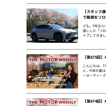
【スタッフ通
で箱根をソロ活
ども。FMヨコ
話しした「ソロ
イブしてきました
【第675回】4
こんにちは、TH
に....今年
ーターウィークリ
【第674回】4