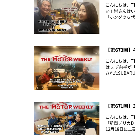
こんにちは、TH
い！皆さんはい
「ホンダの６代目
【第673回】4
こんにちは、TH
は まず前半が
されたSUBARUの
【第671回】3
こんにちは、TH
「新型デリカD
12月18日に三菱デ