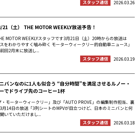
スタッフ通信
2026.03.26
/21（土） THE MOTOR WEEKLY放送予告！
E MOTOR WEEKLYスタッフです3月21日（土）20時からの放送は
スをわかりやすく噛み砕く モーターウィークリー的自動車ニュース」
回2月末に放送し...
スタッフ通信
2026.03.19
ニバンなのに1人も似合う “自分時間”を満足させるルノー・
ーでドライブ先のコーヒー1杯
ザ・モーターウィークリー」及び「AUTO PROVE」の編集制作担当、裏
3月14日の放送「3列シートのMPVが目立つけど、日本のミニバンと何
聞いていただけまし...
スタッフ通信
2026.03.18