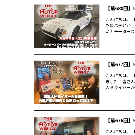
【第680回】5
こんにちは、TH
も夏バテとかし
い！モータースポ
【第677回】5
こんにちは、TH
ました！皆さん
人ドライバーが2
【第676回】5
こんにちは、TH