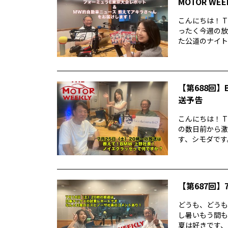
MOTOR WE
こんにちは！ T
ったく今週の放
た公道のナイトレ
【第688回】B
送予告
こんにちは！ T
の数日前から激
す、シモダです。
【第687回】7
どうも、どうもど
し暑いもう間も
夏は好きです、シ