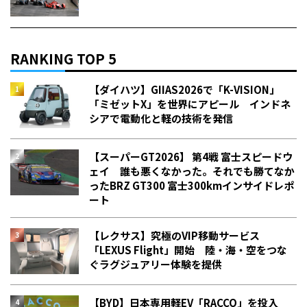
RANKING TOP 5
【ダイハツ】GIIAS2026で「K-VISION」
「ミゼットX」を世界にアピール インドネ
シアで電動化と軽の技術を発信
【スーパーGT2026】 第4戦 富士スピードウ
ェイ 誰も悪くなかった。それでも勝てなか
った――BRZ GT300 富士300kmインサイドレポ
ート
【レクサス】究極のVIP移動サービス
「LEXUS Flight」開始 陸・海・空をつな
ぐラグジュアリー体験を提供
【BYD】日本専用軽EV「RACCO」を投入