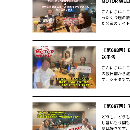
MOTOR WE
こんにちは！ T
ったく今週の放
た公道のナイトレ
【第688回】B
送予告
こんにちは！ T
の数日前から激
す、シモダです。
【第687回】7
どうも、どうもど
し暑いもう間も
夏は好きです、シ