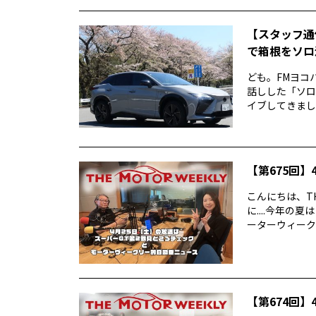
【スタッフ通
で箱根をソロ活
ども。FMヨコ
話しした「ソロ
イブしてきました
【第675回】4
こんにちは、TH
に....今年
ーターウィークリ
【第674回】4