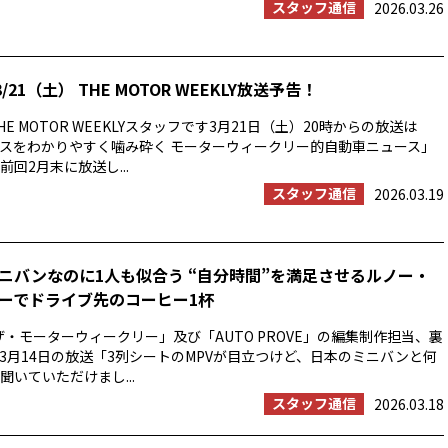
スタッフ通信
2026.03.26
/21（土） THE MOTOR WEEKLY放送予告！
E MOTOR WEEKLYスタッフです3月21日（土）20時からの放送は
スをわかりやすく噛み砕く モーターウィークリー的自動車ニュース」
回2月末に放送し...
スタッフ通信
2026.03.19
ニバンなのに1人も似合う “自分時間”を満足させるルノー・
ーでドライブ先のコーヒー1杯
ザ・モーターウィークリー」及び「AUTO PROVE」の編集制作担当、裏
3月14日の放送「3列シートのMPVが目立つけど、日本のミニバンと何
聞いていただけまし...
スタッフ通信
2026.03.18