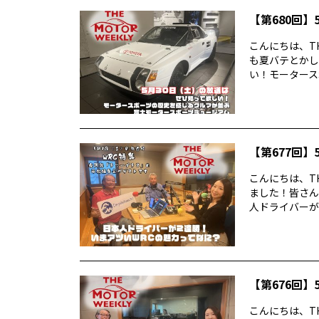
【第680回】5
こんにちは、TH
も夏バテとかし
い！モータースポ
【第677回】5
こんにちは、TH
ました！皆さん
人ドライバーが2
【第676回】5
こんにちは、TH