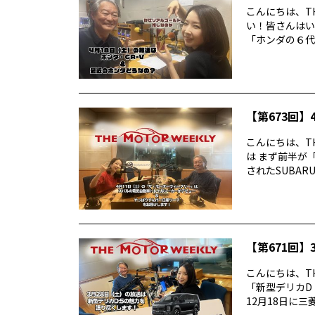
こんにちは、TH
い！皆さんはい
「ホンダの６代目
【第673回】4
こんにちは、TH
は まず前半が
されたSUBARUの
【第671回】3
こんにちは、TH
「新型デリカD
12月18日に三菱デ