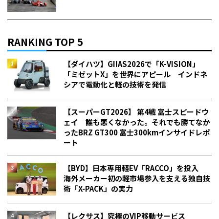
RANKING TOP 5
【ダイハツ】GIIAS2026で「K-VISION」
「ミゼットX」を世界にアピール インドネ
シアで電動化と軽の技術を発信
【スーパーGT2026】 第4戦 富士スピードウ
ェイ 誰も悪くなかった。それでも勝てなか
った――BRZ GT300 富士300kmインサイドレポ
ート
【BYD】日本専用軽EV「RACCO」を投入
海外メーカー初の軽市場参入を支える独自技
術「X-PACK」の実力
【レクサス】究極のVIP移動サービス