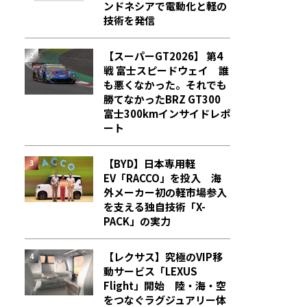
ンドネシアで電動化と軽の
技術を発信
【スーパーGT2026】 第4
戦 富士スピードウェイ 誰
も悪くなかった。それでも
勝てなかった――BRZ GT300
富士300kmインサイドレポ
ート
【BYD】日本専用軽
EV「RACCO」を投入 海
外メーカー初の軽市場参入
を支える独自技術「X-
PACK」の実力
【レクサス】究極のVIP移
動サービス「LEXUS
Flight」開始 陸・海・空
をつなぐラグジュアリー体