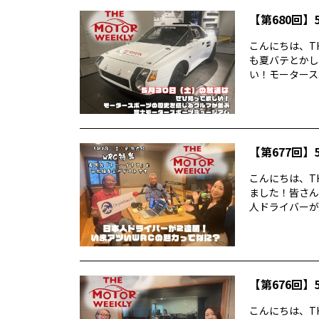
【第680回】5
こんにちは、TH
も夏バテとかし
い！モータースポ
【第677回】5
こんにちは、TH
ました！皆さん
人ドライバーが2
【第676回】5
こんにちは、TH