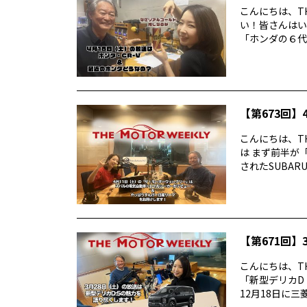
こんにちは、TH
い！皆さんはい
「ホンダの６代目
【第673回】4
こんにちは、TH
は まず前半が
されたSUBARUの
【第671回】3
こんにちは、TH
「新型デリカD
12月18日に三菱デ