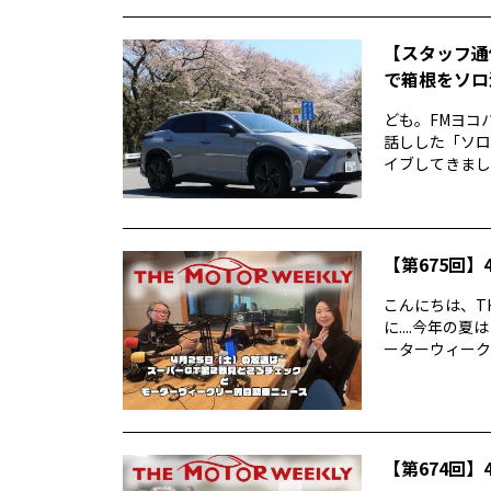
【スタッフ通
で箱根をソロ活
ども。FMヨコ
話しした「ソロ
イブしてきました
【第675回】4
こんにちは、TH
に....今年
ーターウィークリ
【第674回】4