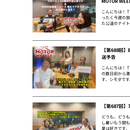
MOTOR WE
こんにちは！ T
ったく今週の放
た公道のナイトレ
【第688回】B
送予告
こんにちは！ T
の数日前から激
す、シモダです。
【第687回】7
どうも、どうもど
し暑いもう間も
夏は好きです、シ