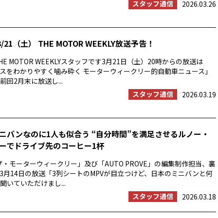
スタッフ通信
2026.03.26
/21（土） THE MOTOR WEEKLY放送予告！
E MOTOR WEEKLYスタッフです3月21日（土）20時からの放送は
スをわかりやすく噛み砕く モーターウィークリー的自動車ニュース」
回2月末に放送し...
スタッフ通信
2026.03.19
ニバンなのに1人も似合う “自分時間”を満足させるルノー・
ーでドライブ先のコーヒー1杯
ザ・モーターウィークリー」及び「AUTO PROVE」の編集制作担当、裏
3月14日の放送「3列シートのMPVが目立つけど、日本のミニバンと何
聞いていただけまし...
スタッフ通信
2026.03.18