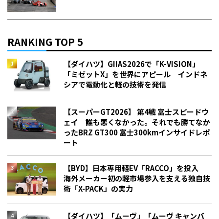
RANKING TOP 5
【ダイハツ】GIIAS2026で「K-VISION」
「ミゼットX」を世界にアピール インドネ
シアで電動化と軽の技術を発信
【スーパーGT2026】 第4戦 富士スピードウ
ェイ 誰も悪くなかった。それでも勝てなか
った――BRZ GT300 富士300kmインサイドレポ
ート
【BYD】日本専用軽EV「RACCO」を投入
海外メーカー初の軽市場参入を支える独自技
術「X-PACK」の実力
【ダイハツ】「ムーヴ」「ムーヴ キャンバ