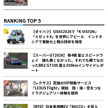
RANKING TOP 5
【ダイハツ】GIIAS2026で「K-VISION」
「ミゼットX」を世界にアピール インドネ
シアで電動化と軽の技術を発信
【スーパーGT2026】 第4戦 富士スピードウ
ェイ 誰も悪くなかった。それでも勝てなか
った――BRZ GT300 富士300kmインサイドレポ
ート
【レクサス】究極のVIP移動サービス
「LEXUS Flight」開始 陸・海・空をつな
ぐラグジュアリー体験を提供
【BYD】日本専用軽EV「RACCO」を投入