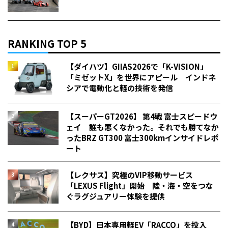
RANKING TOP 5
【ダイハツ】GIIAS2026で「K-VISION」
「ミゼットX」を世界にアピール インドネ
シアで電動化と軽の技術を発信
【スーパーGT2026】 第4戦 富士スピードウ
ェイ 誰も悪くなかった。それでも勝てなか
った――BRZ GT300 富士300kmインサイドレポ
ート
【レクサス】究極のVIP移動サービス
「LEXUS Flight」開始 陸・海・空をつな
ぐラグジュアリー体験を提供
【BYD】日本専用軽EV「RACCO」を投入