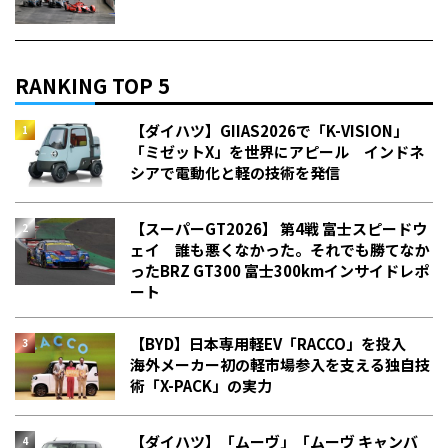
RANKING TOP 5
【ダイハツ】GIIAS2026で「K-VISION」
「ミゼットX」を世界にアピール インドネ
シアで電動化と軽の技術を発信
【スーパーGT2026】 第4戦 富士スピードウ
ェイ 誰も悪くなかった。それでも勝てなか
った――BRZ GT300 富士300kmインサイドレポ
ート
【BYD】日本専用軽EV「RACCO」を投入
海外メーカー初の軽市場参入を支える独自技
術「X-PACK」の実力
【ダイハツ】「ムーヴ」「ムーヴ キャンバ