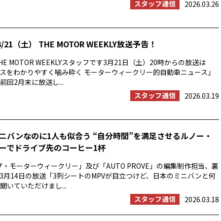
スタッフ通信
2026.03.26
/21（土） THE MOTOR WEEKLY放送予告！
E MOTOR WEEKLYスタッフです3月21日（土）20時からの放送は
スをわかりやすく噛み砕く モーターウィークリー的自動車ニュース」
回2月末に放送し...
スタッフ通信
2026.03.19
ニバンなのに1人も似合う “自分時間”を満足させるルノー・
ーでドライブ先のコーヒー1杯
ザ・モーターウィークリー」及び「AUTO PROVE」の編集制作担当、裏
3月14日の放送「3列シートのMPVが目立つけど、日本のミニバンと何
聞いていただけまし...
スタッフ通信
2026.03.18