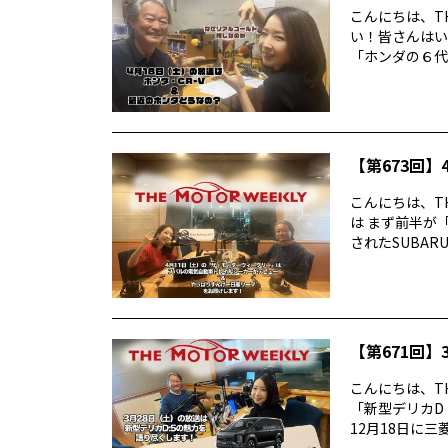
こんにちは、TH
い！皆さんはい
「ホンダの６代目
【第673回】4
こんにちは、TH
は まず前半が
されたSUBARUの
【第671回】3
こんにちは、TH
「新型デリカD
12月18日に三菱デ