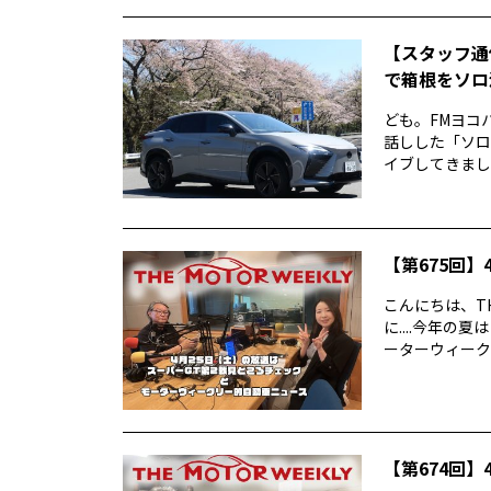
【スタッフ通
で箱根をソロ活
ども。FMヨコ
話しした「ソロ
イブしてきました
【第675回】4
こんにちは、TH
に....今年
ーターウィークリ
【第674回】4