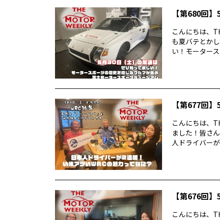
【第680回】5
こんにちは、TH
も夏バテとかし
い！モータースポ
【第677回】5
こんにちは、TH
ました！皆さん
人ドライバーが2
【第676回】5
こんにちは、TH