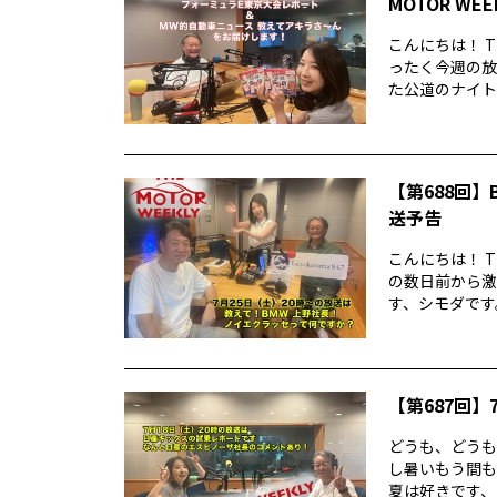
MOTOR WE
こんにちは！ T
ったく今週の放
た公道のナイトレ
【第688回】B
送予告
こんにちは！ T
の数日前から激
す、シモダです。
【第687回】7
どうも、どうもど
し暑いもう間も
夏は好きです、シ