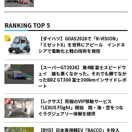
RANKING TOP 5
【ダイハツ】GIIAS2026で「K-VISION」
「ミゼットX」を世界にアピール インドネ
シアで電動化と軽の技術を発信
【スーパーGT2026】 第4戦 富士スピードウ
ェイ 誰も悪くなかった。それでも勝てなか
った――BRZ GT300 富士300kmインサイドレポ
ート
【レクサス】究極のVIP移動サービス
「LEXUS Flight」開始 陸・海・空をつな
ぐラグジュアリー体験を提供
【BYD】日本専用軽EV「RACCO」を投入