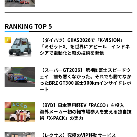
RANKING TOP 5
【ダイハツ】GIIAS2026で「K-VISION」
「ミゼットX」を世界にアピール インドネ
シアで電動化と軽の技術を発信
【スーパーGT2026】 第4戦 富士スピードウ
ェイ 誰も悪くなかった。それでも勝てなか
った――BRZ GT300 富士300kmインサイドレポ
ート
【BYD】日本専用軽EV「RACCO」を投入
海外メーカー初の軽市場参入を支える独自技
術「X-PACK」の実力
【レクサス】究極のVIP移動サービス