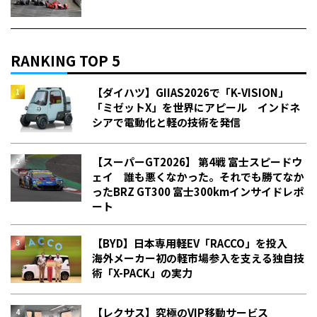
RANKING TOP 5
【ダイハツ】GIIAS2026で「K-VISION」
「ミゼットX」を世界にアピール インドネ
シアで電動化と軽の技術を発信
【スーパーGT2026】 第4戦 富士スピードウ
ェイ 誰も悪くなかった。それでも勝てなか
った――BRZ GT300 富士300kmインサイドレポ
ート
【BYD】日本専用軽EV「RACCO」を投入
海外メーカー初の軽市場参入を支える独自技
術「X-PACK」の実力
【レクサス】究極のVIP移動サービス