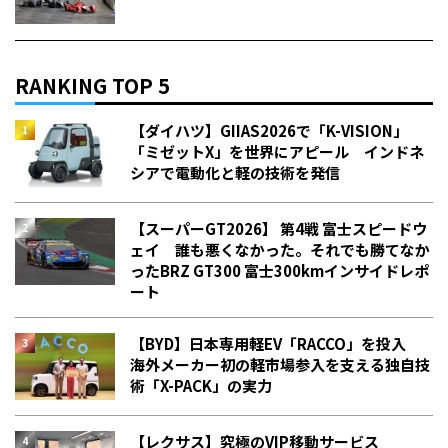
RANKING TOP 5
【ダイハツ】GIIAS2026で「K-VISION」
「ミゼットX」を世界にアピール インドネ
シアで電動化と軽の技術を発信
【スーパーGT2026】 第4戦 富士スピードウ
ェイ 誰も悪くなかった。それでも勝てなか
った――BRZ GT300 富士300kmインサイドレポ
ート
【BYD】日本専用軽EV「RACCO」を投入
海外メーカー初の軽市場参入を支える独自技
術「X-PACK」の実力
【レクサス】究極のVIP移動サービス