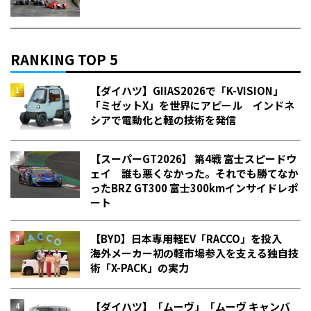
RANKING TOP 5
【ダイハツ】GIIAS2026で「K-VISION」
「ミゼットX」を世界にアピール インドネ
シアで電動化と軽の技術を発信
【スーパーGT2026】 第4戦 富士スピードウ
ェイ 誰も悪くなかった。それでも勝てなか
った――BRZ GT300 富士300kmインサイドレポ
ート
【BYD】日本専用軽EV「RACCO」を投入
海外メーカー初の軽市場参入を支える独自技
術「X-PACK」の実力
【ダイハツ】「ムーヴ」「ムーヴ キャンバ