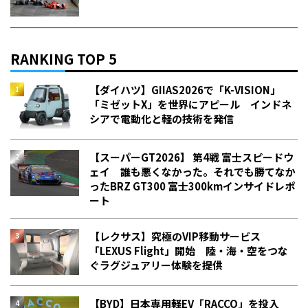
RANKING TOP 5
【ダイハツ】GIIAS2026で「K-VISION」
「ミゼットX」を世界にアピール インドネ
シアで電動化と軽の技術を発信
【スーパーGT2026】 第4戦 富士スピードウ
ェイ 誰も悪くなかった。それでも勝てなか
った――BRZ GT300 富士300kmインサイドレポ
ート
【レクサス】究極のVIP移動サービス
「LEXUS Flight」開始 陸・海・空をつな
ぐラグジュアリー体験を提供
【BYD】日本専用軽EV「RACCO」を投入