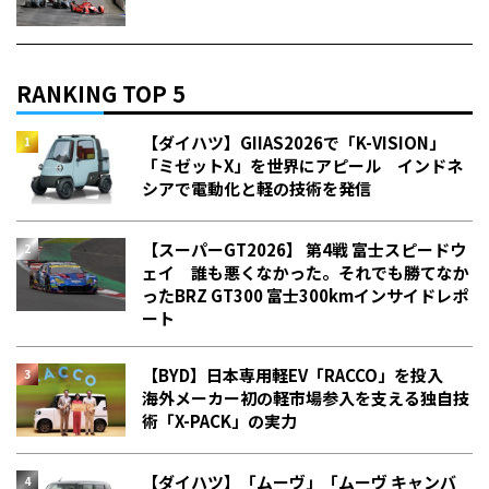
RANKING TOP 5
【ダイハツ】GIIAS2026で「K-VISION」
「ミゼットX」を世界にアピール インドネ
シアで電動化と軽の技術を発信
【スーパーGT2026】 第4戦 富士スピードウ
ェイ 誰も悪くなかった。それでも勝てなか
った――BRZ GT300 富士300kmインサイドレポ
ート
【BYD】日本専用軽EV「RACCO」を投入
海外メーカー初の軽市場参入を支える独自技
術「X-PACK」の実力
【ダイハツ】「ムーヴ」「ムーヴ キャンバ