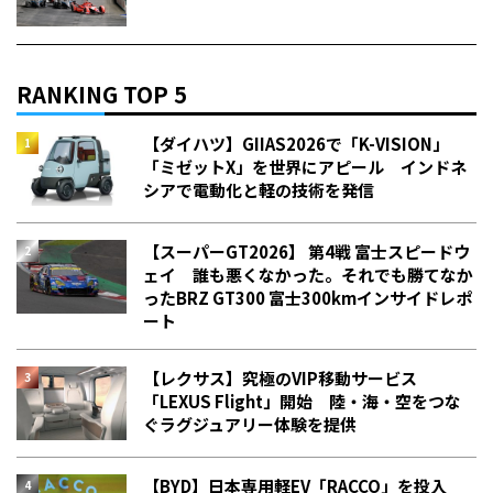
RANKING TOP 5
【ダイハツ】GIIAS2026で「K-VISION」
「ミゼットX」を世界にアピール インドネ
シアで電動化と軽の技術を発信
【スーパーGT2026】 第4戦 富士スピードウ
ェイ 誰も悪くなかった。それでも勝てなか
った――BRZ GT300 富士300kmインサイドレポ
ート
【レクサス】究極のVIP移動サービス
「LEXUS Flight」開始 陸・海・空をつな
ぐラグジュアリー体験を提供
【BYD】日本専用軽EV「RACCO」を投入