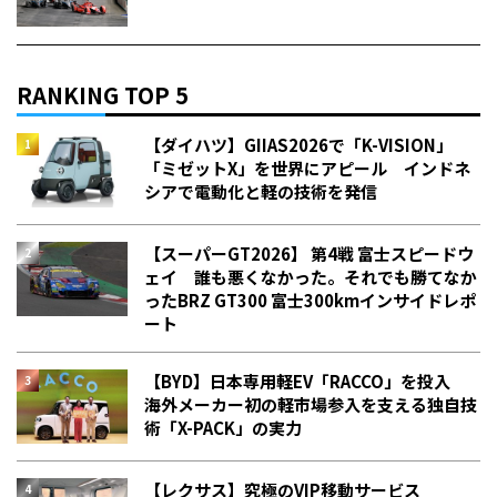
RANKING TOP 5
【ダイハツ】GIIAS2026で「K-VISION」
「ミゼットX」を世界にアピール インドネ
シアで電動化と軽の技術を発信
【スーパーGT2026】 第4戦 富士スピードウ
ェイ 誰も悪くなかった。それでも勝てなか
った――BRZ GT300 富士300kmインサイドレポ
ート
【BYD】日本専用軽EV「RACCO」を投入
海外メーカー初の軽市場参入を支える独自技
術「X-PACK」の実力
【レクサス】究極のVIP移動サービス