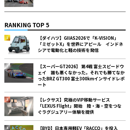
RANKING TOP 5
【ダイハツ】GIIAS2026で「K-VISION」
「ミゼットX」を世界にアピール インドネ
シアで電動化と軽の技術を発信
【スーパーGT2026】 第4戦 富士スピードウ
ェイ 誰も悪くなかった。それでも勝てなか
った――BRZ GT300 富士300kmインサイドレポ
ート
【レクサス】究極のVIP移動サービス
「LEXUS Flight」開始 陸・海・空をつな
ぐラグジュアリー体験を提供
【BYD】日本専用軽EV「RACCO」を投入