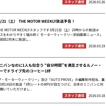
スタッフ通信
2026.03.26
/21（土） THE MOTOR WEEKLY放送予告！
E MOTOR WEEKLYスタッフです3月21日（土）20時からの放送は
スをわかりやすく噛み砕く モーターウィークリー的自動車ニュース」
回2月末に放送し...
スタッフ通信
2026.03.19
ニバンなのに1人も似合う “自分時間”を満足させるルノー・
ーでドライブ先のコーヒー1杯
ザ・モーターウィークリー」及び「AUTO PROVE」の編集制作担当、裏
3月14日の放送「3列シートのMPVが目立つけど、日本のミニバンと何
聞いていただけまし...
スタッフ通信
2026.03.18