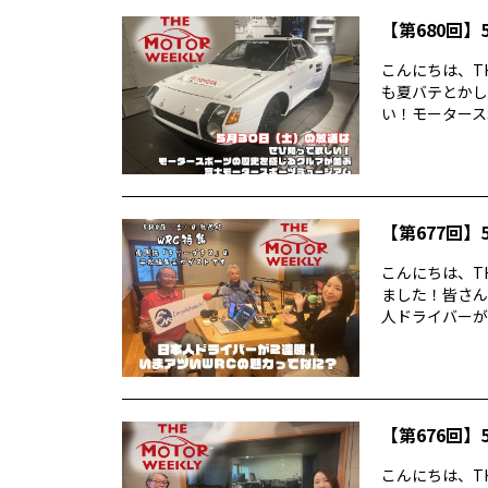
【第680回】5
こんにちは、TH
も夏バテとかし
い！モータースポ
【第677回】5
こんにちは、TH
ました！皆さん
人ドライバーが2
【第676回】5
こんにちは、TH