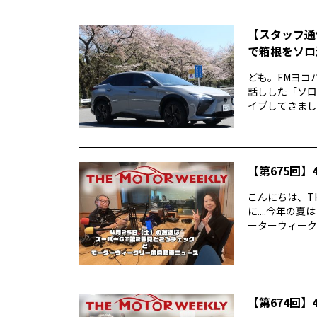
【スタッフ通
で箱根をソロ活
ども。FMヨコ
話しした「ソロ
イブしてきました
【第675回】4
こんにちは、TH
に....今年
ーターウィークリ
【第674回】4