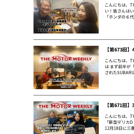
こんにちは、TH
い！皆さんはい
「ホンダの６代目
【第673回】4
こんにちは、TH
は まず前半が
されたSUBARUの
【第671回】3
こんにちは、TH
「新型デリカD
12月18日に三菱デ