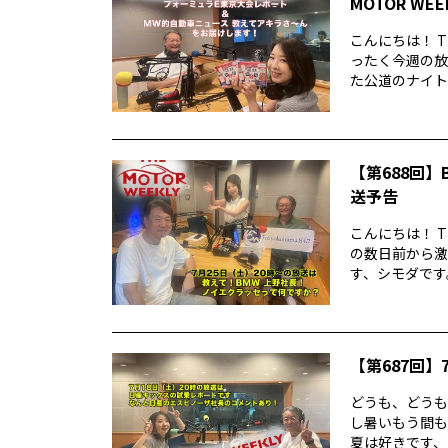
MOTOR WE
こんにちは！ T
ったく今週の放
た公道のナイトレ
【第688回】B
送予告
こんにちは！ T
の数日前から激
す、シモダです。
【第687回】7
どうも、どうもど
し暑いもう間も
夏は好きです、シ