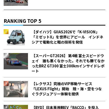
RANKING TOP 5
【ダイハツ】GIIAS2026で「K-VISION」
「ミゼットX」を世界にアピール インドネ
シアで電動化と軽の技術を発信
【スーパーGT2026】 第4戦 富士スピードウ
ェイ 誰も悪くなかった。それでも勝てなか
った――BRZ GT300 富士300kmインサイドレポ
ート
【レクサス】究極のVIP移動サービス
「LEXUS Flight」開始 陸・海・空をつな
ぐラグジュアリー体験を提供
【BYD】日本専用軽EV「RACCO」を投入