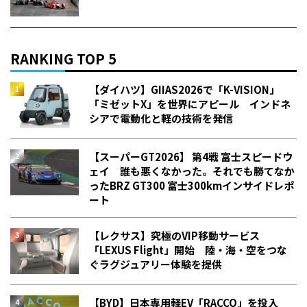
RANKING TOP 5
【ダイハツ】GIIAS2026で「K-VISION」
「ミゼットX」を世界にアピール インドネ
シアで電動化と軽の技術を発信
【スーパーGT2026】 第4戦 富士スピードウ
ェイ 誰も悪くなかった。それでも勝てなか
った――BRZ GT300 富士300kmインサイドレポ
ート
【レクサス】究極のVIP移動サービス
「LEXUS Flight」開始 陸・海・空をつな
ぐラグジュアリー体験を提供
【BYD】日本専用軽EV「RACCO」を投入