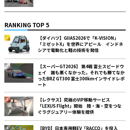
RANKING TOP 5
【ダイハツ】GIIAS2026で「K-VISION」
「ミゼットX」を世界にアピール インドネ
シアで電動化と軽の技術を発信
【スーパーGT2026】 第4戦 富士スピードウ
ェイ 誰も悪くなかった。それでも勝てなか
った――BRZ GT300 富士300kmインサイドレポ
ート
【レクサス】究極のVIP移動サービス
「LEXUS Flight」開始 陸・海・空をつな
ぐラグジュアリー体験を提供
【BYD】日本専用軽EV「RACCO」を投入