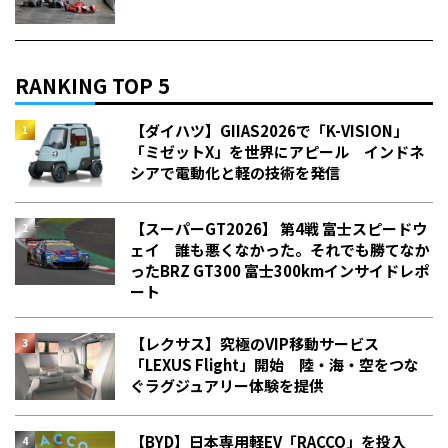
RANKING TOP 5
【ダイハツ】GIIAS2026で「K-VISION」
「ミゼットX」を世界にアピール インドネ
シアで電動化と軽の技術を発信
【スーパーGT2026】 第4戦 富士スピードウ
ェイ 誰も悪くなかった。それでも勝てなか
った――BRZ GT300 富士300kmインサイドレポ
ート
【レクサス】究極のVIP移動サービス
「LEXUS Flight」開始 陸・海・空をつな
ぐラグジュアリー体験を提供
【BYD】日本専用軽EV「RACCO」を投入