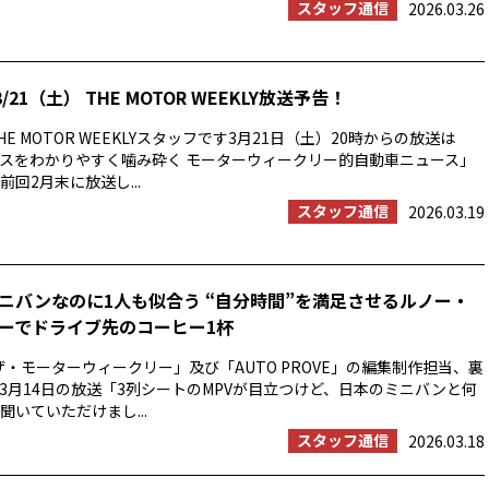
スタッフ通信
2026.03.26
/21（土） THE MOTOR WEEKLY放送予告！
E MOTOR WEEKLYスタッフです3月21日（土）20時からの放送は
スをわかりやすく噛み砕く モーターウィークリー的自動車ニュース」
回2月末に放送し...
スタッフ通信
2026.03.19
ニバンなのに1人も似合う “自分時間”を満足させるルノー・
ーでドライブ先のコーヒー1杯
ザ・モーターウィークリー」及び「AUTO PROVE」の編集制作担当、裏
3月14日の放送「3列シートのMPVが目立つけど、日本のミニバンと何
聞いていただけまし...
スタッフ通信
2026.03.18