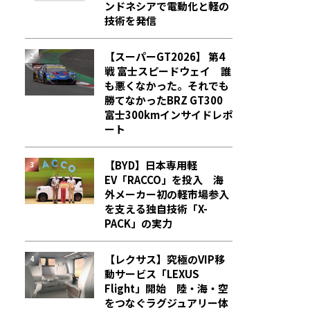
ンドネシアで電動化と軽の
技術を発信
【スーパーGT2026】 第4
戦 富士スピードウェイ 誰
も悪くなかった。それでも
勝てなかった――BRZ GT300
富士300kmインサイドレポ
ート
【BYD】日本専用軽
EV「RACCO」を投入 海
外メーカー初の軽市場参入
を支える独自技術「X-
PACK」の実力
【レクサス】究極のVIP移
動サービス「LEXUS
Flight」開始 陸・海・空
をつなぐラグジュアリー体