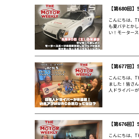
【第680回】5
こんにちは、TH
も夏バテとかし
い！モータースポ
【第677回】5
こんにちは、TH
ました！皆さん
人ドライバーが2
【第676回】5
こんにちは、TH