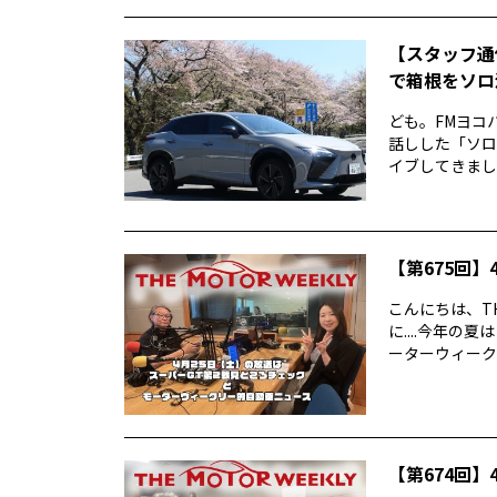
【スタッフ通
で箱根をソロ活
ども。FMヨコ
話しした「ソロ
イブしてきました
【第675回】4
こんにちは、TH
に....今年
ーターウィークリ
【第674回】4