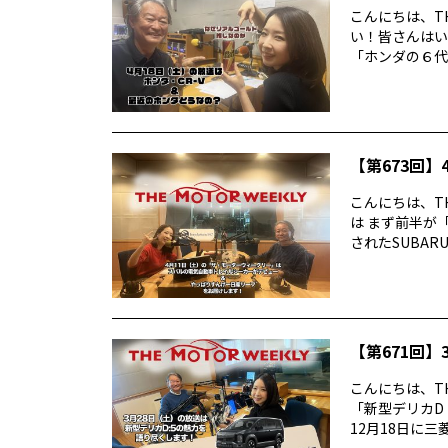
こんにちは、TH
い！皆さんはい
「ホンダの６代目
【第673回】4
こんにちは、TH
は まず前半が
されたSUBARUの
【第671回】3
こんにちは、TH
「新型デリカD
12月18日に三菱デ