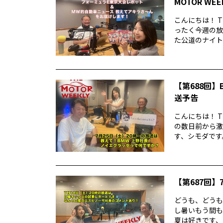
MOTOR WE
こんにちは！ T
ったく今週の放
た公道のナイトレ
【第688回】B
送予告
こんにちは！ T
の数日前から激
す、シモダです。
【第687回】7
どうも、どうもど
し暑いもう間も
夏は好きです、シ