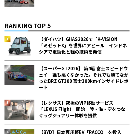
RANKING TOP 5
【ダイハツ】GIIAS2026で「K-VISION」
「ミゼットX」を世界にアピール インドネ
シアで電動化と軽の技術を発信
【スーパーGT2026】 第4戦 富士スピードウ
ェイ 誰も悪くなかった。それでも勝てなか
った――BRZ GT300 富士300kmインサイドレポ
ート
【レクサス】究極のVIP移動サービス
「LEXUS Flight」開始 陸・海・空をつな
ぐラグジュアリー体験を提供
【BYD】日本専用軽EV「RACCO」を投入