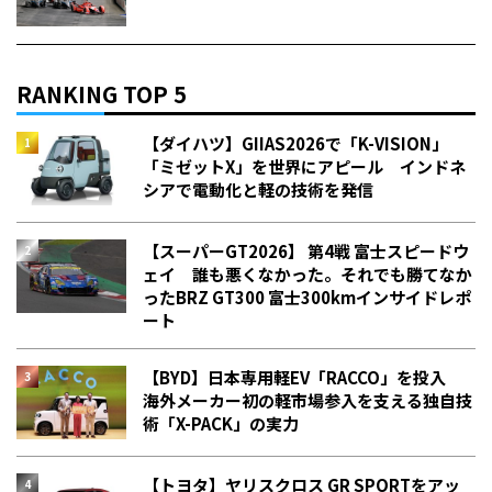
RANKING TOP 5
【ダイハツ】GIIAS2026で「K-VISION」
「ミゼットX」を世界にアピール インドネ
シアで電動化と軽の技術を発信
【スーパーGT2026】 第4戦 富士スピードウ
ェイ 誰も悪くなかった。それでも勝てなか
った――BRZ GT300 富士300kmインサイドレポ
ート
【BYD】日本専用軽EV「RACCO」を投入
海外メーカー初の軽市場参入を支える独自技
術「X-PACK」の実力
【トヨタ】ヤリスクロス GR SPORTをアッ