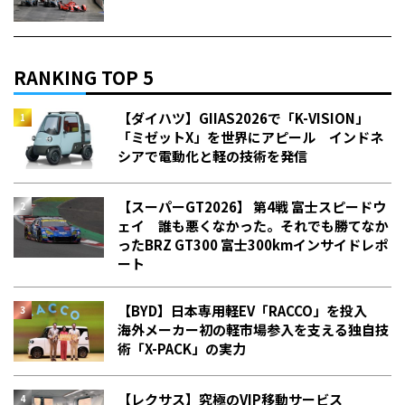
RANKING TOP 5
【ダイハツ】GIIAS2026で「K-VISION」
「ミゼットX」を世界にアピール インドネ
シアで電動化と軽の技術を発信
【スーパーGT2026】 第4戦 富士スピードウ
ェイ 誰も悪くなかった。それでも勝てなか
った――BRZ GT300 富士300kmインサイドレポ
ート
【BYD】日本専用軽EV「RACCO」を投入
海外メーカー初の軽市場参入を支える独自技
術「X-PACK」の実力
【レクサス】究極のVIP移動サービス