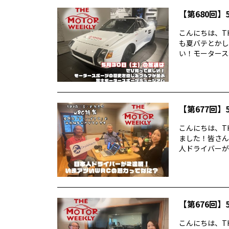
【第680回】5
こんにちは、TH
も夏バテとかし
い！モータースポ
【第677回】5
こんにちは、TH
ました！皆さん
人ドライバーが2
【第676回】5
こんにちは、TH