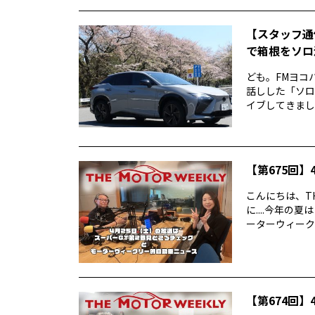
【スタッフ通
で箱根をソロ活
ども。FMヨコ
話しした「ソロ
イブしてきました
【第675回】4
こんにちは、TH
に....今年
ーターウィークリ
【第674回】4