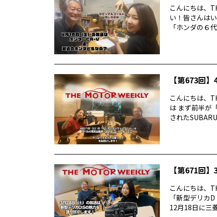
こんにちは、TH
い！皆さんはい
「ホンダの６代目
【第673回】4
こんにちは、TH
は まず前半が
されたSUBARUの
【第671回】3
こんにちは、TH
「新型デリカD
12月18日に三菱デ