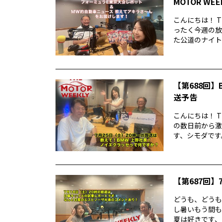
MOTOR WE
こんにちは！ T
ったく今週の放
た公道のナイトレ
【第688回】B
送予告
こんにちは！ T
の数日前から激
す、シモダです。
【第687回】7
どうも、どうもど
し暑いもう間も
夏は好きです、シ