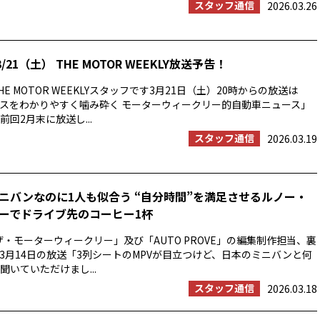
スタッフ通信
2026.03.26
/21（土） THE MOTOR WEEKLY放送予告！
E MOTOR WEEKLYスタッフです3月21日（土）20時からの放送は
スをわかりやすく噛み砕く モーターウィークリー的自動車ニュース」
回2月末に放送し...
スタッフ通信
2026.03.19
ニバンなのに1人も似合う “自分時間”を満足させるルノー・
ーでドライブ先のコーヒー1杯
ザ・モーターウィークリー」及び「AUTO PROVE」の編集制作担当、裏
3月14日の放送「3列シートのMPVが目立つけど、日本のミニバンと何
聞いていただけまし...
スタッフ通信
2026.03.18