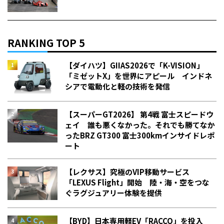
RANKING TOP 5
【ダイハツ】GIIAS2026で「K-VISION」
「ミゼットX」を世界にアピール インドネ
シアで電動化と軽の技術を発信
【スーパーGT2026】 第4戦 富士スピードウ
ェイ 誰も悪くなかった。それでも勝てなか
った――BRZ GT300 富士300kmインサイドレポ
ート
【レクサス】究極のVIP移動サービス
「LEXUS Flight」開始 陸・海・空をつな
ぐラグジュアリー体験を提供
【BYD】日本専用軽EV「RACCO」を投入