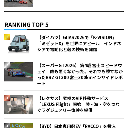
RANKING TOP 5
【ダイハツ】GIIAS2026で「K-VISION」
「ミゼットX」を世界にアピール インドネ
シアで電動化と軽の技術を発信
【スーパーGT2026】 第4戦 富士スピードウ
ェイ 誰も悪くなかった。それでも勝てなか
った――BRZ GT300 富士300kmインサイドレポ
ート
【レクサス】究極のVIP移動サービス
「LEXUS Flight」開始 陸・海・空をつな
ぐラグジュアリー体験を提供
【BYD】日本専用軽EV「RACCO」を投入