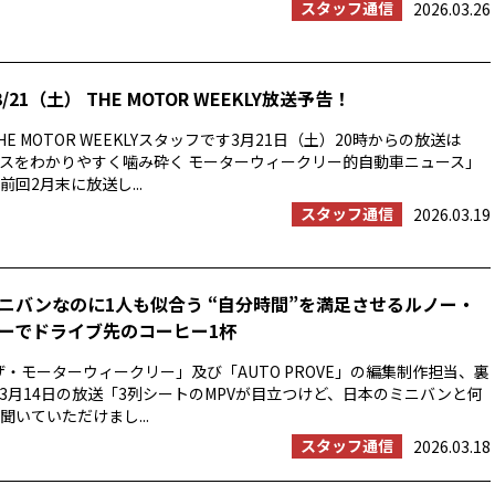
スタッフ通信
2026.03.26
/21（土） THE MOTOR WEEKLY放送予告！
E MOTOR WEEKLYスタッフです3月21日（土）20時からの放送は
スをわかりやすく噛み砕く モーターウィークリー的自動車ニュース」
回2月末に放送し...
スタッフ通信
2026.03.19
ニバンなのに1人も似合う “自分時間”を満足させるルノー・
ーでドライブ先のコーヒー1杯
ザ・モーターウィークリー」及び「AUTO PROVE」の編集制作担当、裏
3月14日の放送「3列シートのMPVが目立つけど、日本のミニバンと何
聞いていただけまし...
スタッフ通信
2026.03.18