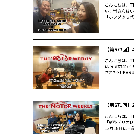
こんにちは、TH
い！皆さんはい
「ホンダの６代目
【第673回】4
こんにちは、TH
は まず前半が
されたSUBARUの
【第671回】3
こんにちは、TH
「新型デリカD
12月18日に三菱デ