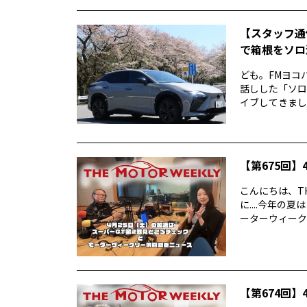
【スタッフ通
で箱根をソロ活
ども。FMヨコ
話しした「ソロ
イブしてきました
【第675回】4
こんにちは、TH
に....今年
ーターウィークリ
【第674回】4