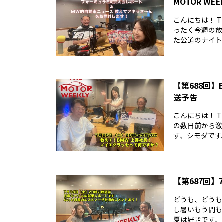
MOTOR WE
こんにちは！ T
ったく今週の放
た公道のナイトレ
【第688回】B
送予告
こんにちは！ T
の数日前から激
す、シモダです。
【第687回】7
どうも、どうもど
し暑いもう間も
夏は好きです、シ