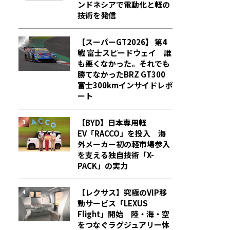
ンドネシアで電動化と軽の
技術を発信
【スーパーGT2026】 第4
戦 富士スピードウェイ 誰
も悪くなかった。それでも
勝てなかった――BRZ GT300
富士300kmインサイドレポ
ート
【BYD】日本専用軽
EV「RACCO」を投入 海
外メーカー初の軽市場参入
を支える独自技術「X-
PACK」の実力
【レクサス】究極のVIP移
動サービス「LEXUS
Flight」開始 陸・海・空
をつなぐラグジュアリー体