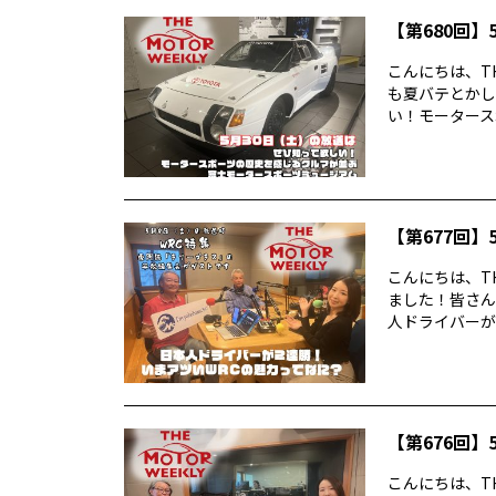
【第680回】5
こんにちは、TH
も夏バテとかし
い！モータースポ
【第677回】5
こんにちは、TH
ました！皆さん
人ドライバーが2
【第676回】5
こんにちは、TH