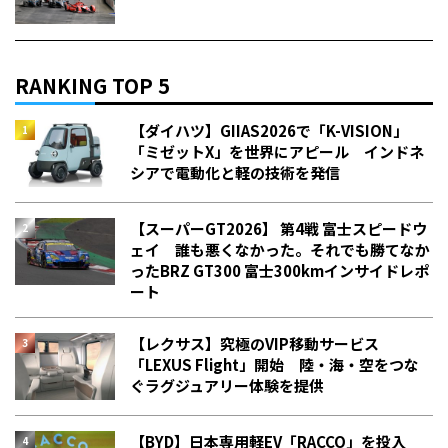
RANKING TOP 5
【ダイハツ】GIIAS2026で「K-VISION」
「ミゼットX」を世界にアピール インドネ
シアで電動化と軽の技術を発信
【スーパーGT2026】 第4戦 富士スピードウ
ェイ 誰も悪くなかった。それでも勝てなか
った――BRZ GT300 富士300kmインサイドレポ
ート
【レクサス】究極のVIP移動サービス
「LEXUS Flight」開始 陸・海・空をつな
ぐラグジュアリー体験を提供
【BYD】日本専用軽EV「RACCO」を投入