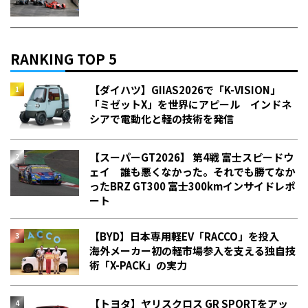
RANKING TOP 5
【ダイハツ】GIIAS2026で「K-VISION」
「ミゼットX」を世界にアピール インドネ
シアで電動化と軽の技術を発信
【スーパーGT2026】 第4戦 富士スピードウ
ェイ 誰も悪くなかった。それでも勝てなか
った――BRZ GT300 富士300kmインサイドレポ
ート
【BYD】日本専用軽EV「RACCO」を投入
海外メーカー初の軽市場参入を支える独自技
術「X-PACK」の実力
【トヨタ】ヤリスクロス GR SPORTをアッ