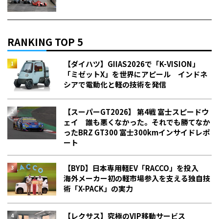
RANKING TOP 5
【ダイハツ】GIIAS2026で「K-VISION」
「ミゼットX」を世界にアピール インドネ
シアで電動化と軽の技術を発信
【スーパーGT2026】 第4戦 富士スピードウ
ェイ 誰も悪くなかった。それでも勝てなか
った――BRZ GT300 富士300kmインサイドレポ
ート
【BYD】日本専用軽EV「RACCO」を投入
海外メーカー初の軽市場参入を支える独自技
術「X-PACK」の実力
【レクサス】究極のVIP移動サービス