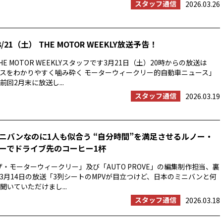
スタッフ通信
2026.03.26
/21（土） THE MOTOR WEEKLY放送予告！
E MOTOR WEEKLYスタッフです3月21日（土）20時からの放送は
スをわかりやすく噛み砕く モーターウィークリー的自動車ニュース」
回2月末に放送し...
スタッフ通信
2026.03.19
ニバンなのに1人も似合う “自分時間”を満足させるルノー・
ーでドライブ先のコーヒー1杯
ザ・モーターウィークリー」及び「AUTO PROVE」の編集制作担当、裏
3月14日の放送「3列シートのMPVが目立つけど、日本のミニバンと何
聞いていただけまし...
スタッフ通信
2026.03.18