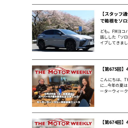
【スタッフ通
で箱根をソロ活
ども。FMヨコ
話しした「ソロ
イブしてきました
【第675回】4
こんにちは、TH
に....今年
ーターウィークリ
【第674回】4