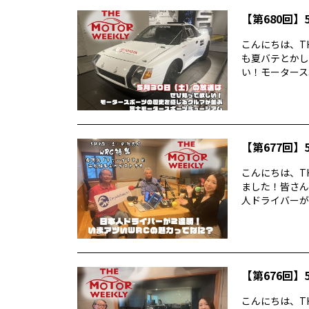
【第680回】5
こんにちは、TH
も夏バテとかし
い！モータースポ
【第677回】5
こんにちは、TH
ました！皆さん
人ドライバーが2
【第676回】5
こんにちは、TH