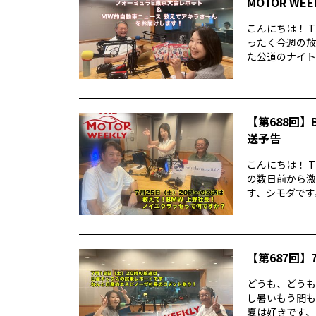
MOTOR WE
こんにちは！ T
ったく今週の放
た公道のナイトレ
【第688回】B
送予告
こんにちは！ T
の数日前から激
す、シモダです。
【第687回】7
どうも、どうもど
し暑いもう間も
夏は好きです、シ