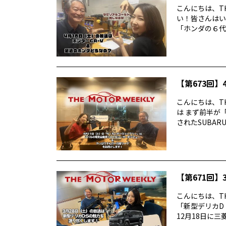
こんにちは、TH
い！皆さんはい
「ホンダの６代目
【第673回】4
こんにちは、TH
は まず前半が
されたSUBARUの
【第671回】3
こんにちは、TH
「新型デリカD
12月18日に三菱デ