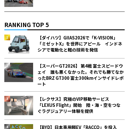
RANKING TOP 5
【ダイハツ】GIIAS2026で「K-VISION」
「ミゼットX」を世界にアピール インドネ
シアで電動化と軽の技術を発信
【スーパーGT2026】 第4戦 富士スピードウ
ェイ 誰も悪くなかった。それでも勝てなか
った――BRZ GT300 富士300kmインサイドレポ
ート
【レクサス】究極のVIP移動サービス
「LEXUS Flight」開始 陸・海・空をつな
ぐラグジュアリー体験を提供
【BYD】日本専用軽EV「RACCO」を投入