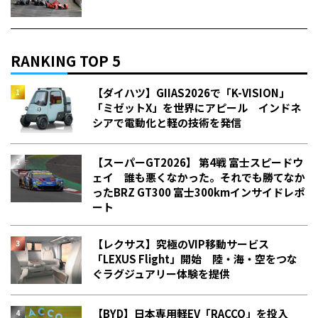
RANKING TOP 5
【ダイハツ】GIIAS2026で「K-VISION」
「ミゼットX」を世界にアピール インドネ
シアで電動化と軽の技術を発信
【スーパーGT2026】 第4戦 富士スピードウ
ェイ 誰も悪くなかった。それでも勝てなか
った――BRZ GT300 富士300kmインサイドレポ
ート
【レクサス】究極のVIP移動サービス
「LEXUS Flight」開始 陸・海・空をつな
ぐラグジュアリー体験を提供
【BYD】日本専用軽EV「RACCO」を投入