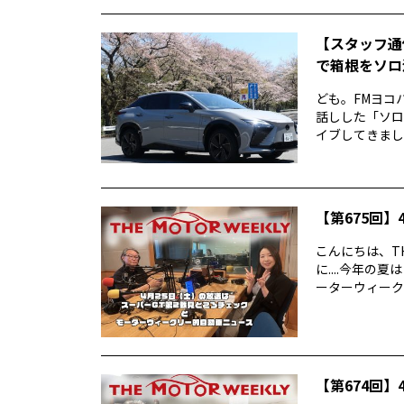
【スタッフ通
で箱根をソロ活
ども。FMヨコ
話しした「ソロ
イブしてきました
【第675回】4
こんにちは、TH
に....今年
ーターウィークリ
【第674回】4