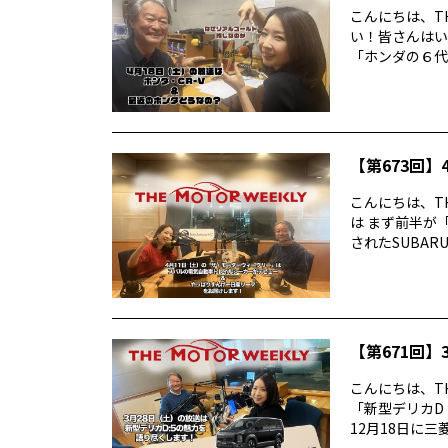
こんにちは、TH
い！皆さんはい
「ホンダの６代目
【第673回】4
こんにちは、TH
は まず前半が
されたSUBARUの
【第671回】3
こんにちは、TH
「新型デリカD
12月18日に三菱デ