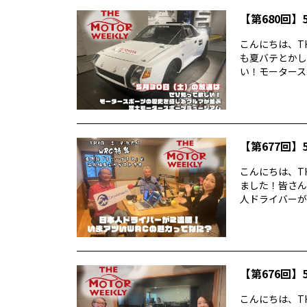
【第680回】5
こんにちは、TH
も夏バテとかし
い！モータースポ
【第677回】5
こんにちは、TH
ました！皆さん
人ドライバーが2
【第676回】5
こんにちは、TH