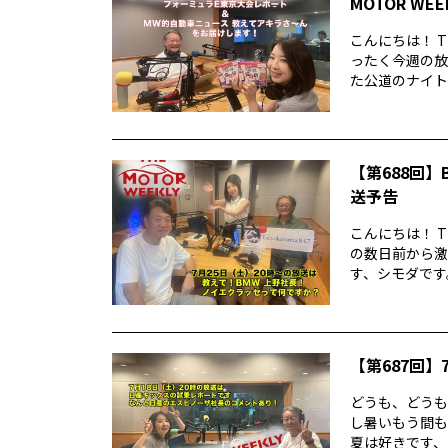
MOTOR WE
こんにちは！ T
ったく今週の放
た公道のナイトレ
【第688回】B
送予告
こんにちは！ T
の数日前から激
す、シモダです。
【第687回】7
どうも、どうもど
し暑いもう間も
夏は好きです、シ