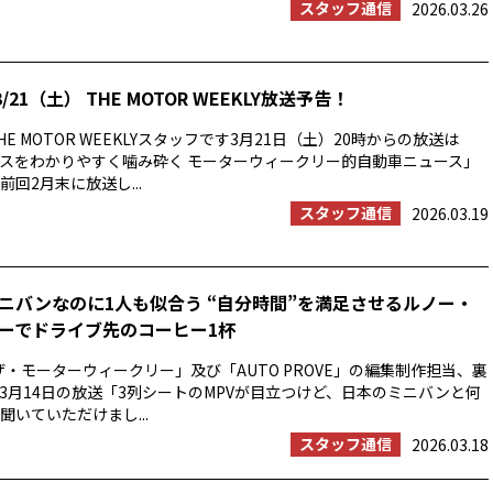
スタッフ通信
2026.03.26
/21（土） THE MOTOR WEEKLY放送予告！
E MOTOR WEEKLYスタッフです3月21日（土）20時からの放送は
スをわかりやすく噛み砕く モーターウィークリー的自動車ニュース」
回2月末に放送し...
スタッフ通信
2026.03.19
ニバンなのに1人も似合う “自分時間”を満足させるルノー・
ーでドライブ先のコーヒー1杯
ザ・モーターウィークリー」及び「AUTO PROVE」の編集制作担当、裏
3月14日の放送「3列シートのMPVが目立つけど、日本のミニバンと何
聞いていただけまし...
スタッフ通信
2026.03.18