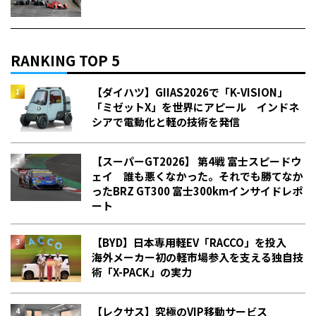
RANKING TOP 5
【ダイハツ】GIIAS2026で「K-VISION」
「ミゼットX」を世界にアピール インドネ
シアで電動化と軽の技術を発信
【スーパーGT2026】 第4戦 富士スピードウ
ェイ 誰も悪くなかった。それでも勝てなか
った――BRZ GT300 富士300kmインサイドレポ
ート
【BYD】日本専用軽EV「RACCO」を投入
海外メーカー初の軽市場参入を支える独自技
術「X-PACK」の実力
【レクサス】究極のVIP移動サービス