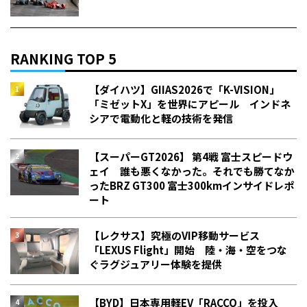
RANKING TOP 5
【ダイハツ】GIIAS2026で「K-VISION」
「ミゼットX」を世界にアピール インドネ
シアで電動化と軽の技術を発信
【スーパーGT2026】 第4戦 富士スピードウ
ェイ 誰も悪くなかった。それでも勝てなか
った――BRZ GT300 富士300kmインサイドレポ
ート
【レクサス】究極のVIP移動サービス
「LEXUS Flight」開始 陸・海・空をつな
ぐラグジュアリー体験を提供
【BYD】日本専用軽EV「RACCO」を投入