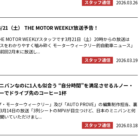
スタッフ通信
2026.03.26
/21（土） THE MOTOR WEEKLY放送予告！
E MOTOR WEEKLYスタッフです3月21日（土）20時からの放送は
スをわかりやすく噛み砕く モーターウィークリー的自動車ニュース」
回2月末に放送し...
スタッフ通信
2026.03.19
ニバンなのに1人も似合う “自分時間”を満足させるルノー・
ーでドライブ先のコーヒー1杯
ザ・モーターウィークリー」及び「AUTO PROVE」の編集制作担当、裏
3月14日の放送「3列シートのMPVが目立つけど、日本のミニバンと何
聞いていただけまし...
スタッフ通信
2026.03.18