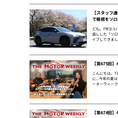
【スタッフ通
で箱根をソロ活
ども。FMヨコ
話しした「ソロ
イブしてきました
【第675回】4
こんにちは、TH
に....今年
ーターウィークリ
【第674回】4