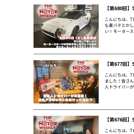
【第680回】5
こんにちは、TH
も夏バテとかし
い！モータースポ
【第677回】5
こんにちは、TH
ました！皆さん
人ドライバーが2
【第676回】5
こんにちは、TH