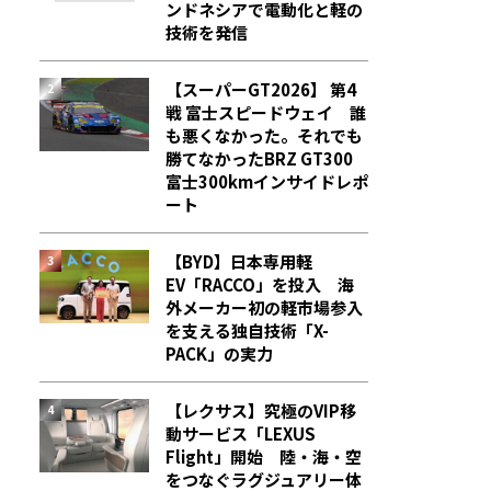
ンドネシアで電動化と軽の
技術を発信
【スーパーGT2026】 第4
戦 富士スピードウェイ 誰
も悪くなかった。それでも
勝てなかった――BRZ GT300
富士300kmインサイドレポ
ート
【BYD】日本専用軽
EV「RACCO」を投入 海
外メーカー初の軽市場参入
を支える独自技術「X-
PACK」の実力
【レクサス】究極のVIP移
動サービス「LEXUS
Flight」開始 陸・海・空
をつなぐラグジュアリー体