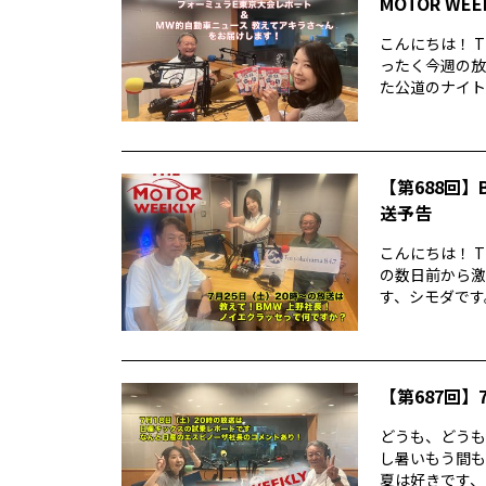
MOTOR WE
こんにちは！ T
ったく今週の放
た公道のナイトレ
【第688回】B
送予告
こんにちは！ T
の数日前から激
す、シモダです。
【第687回】7
どうも、どうもど
し暑いもう間も
夏は好きです、シ