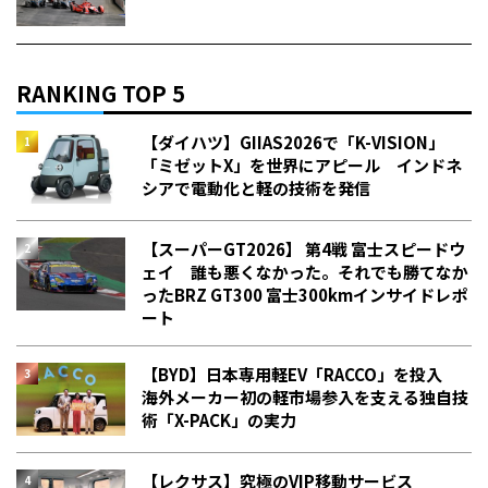
RANKING TOP 5
【ダイハツ】GIIAS2026で「K-VISION」
「ミゼットX」を世界にアピール インドネ
シアで電動化と軽の技術を発信
【スーパーGT2026】 第4戦 富士スピードウ
ェイ 誰も悪くなかった。それでも勝てなか
った――BRZ GT300 富士300kmインサイドレポ
ート
【BYD】日本専用軽EV「RACCO」を投入
海外メーカー初の軽市場参入を支える独自技
術「X-PACK」の実力
【レクサス】究極のVIP移動サービス