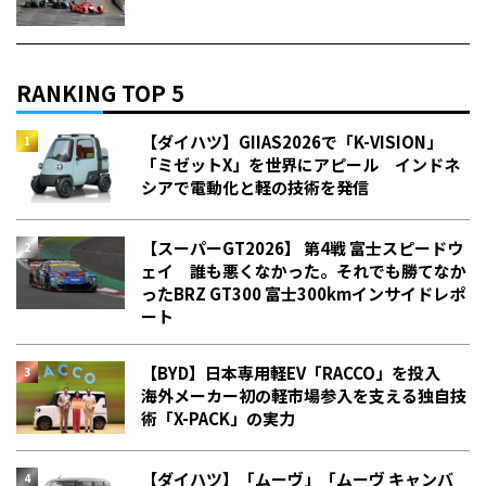
RANKING TOP 5
【ダイハツ】GIIAS2026で「K-VISION」
「ミゼットX」を世界にアピール インドネ
シアで電動化と軽の技術を発信
【スーパーGT2026】 第4戦 富士スピードウ
ェイ 誰も悪くなかった。それでも勝てなか
った――BRZ GT300 富士300kmインサイドレポ
ート
【BYD】日本専用軽EV「RACCO」を投入
海外メーカー初の軽市場参入を支える独自技
術「X-PACK」の実力
【ダイハツ】「ムーヴ」「ムーヴ キャンバ