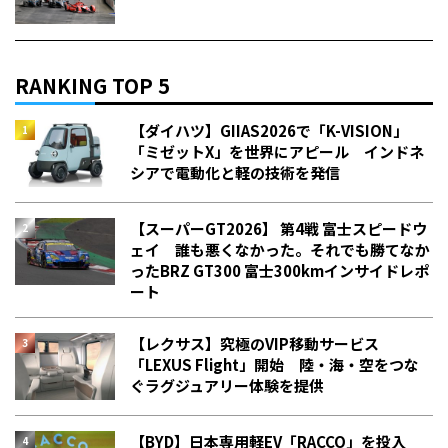
RANKING TOP 5
【ダイハツ】GIIAS2026で「K-VISION」
「ミゼットX」を世界にアピール インドネ
シアで電動化と軽の技術を発信
【スーパーGT2026】 第4戦 富士スピードウ
ェイ 誰も悪くなかった。それでも勝てなか
った――BRZ GT300 富士300kmインサイドレポ
ート
【レクサス】究極のVIP移動サービス
「LEXUS Flight」開始 陸・海・空をつな
ぐラグジュアリー体験を提供
【BYD】日本専用軽EV「RACCO」を投入