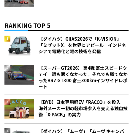
RANKING TOP 5
【ダイハツ】GIIAS2026で「K-VISION」
「ミゼットX」を世界にアピール インドネ
シアで電動化と軽の技術を発信
【スーパーGT2026】 第4戦 富士スピードウ
ェイ 誰も悪くなかった。それでも勝てなか
った――BRZ GT300 富士300kmインサイドレポ
ート
【BYD】日本専用軽EV「RACCO」を投入
海外メーカー初の軽市場参入を支える独自技
術「X-PACK」の実力
【ダイハツ】「ムーヴ」「ムーヴ キャンバ