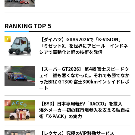
RANKING TOP 5
【ダイハツ】GIIAS2026で「K-VISION」
「ミゼットX」を世界にアピール インドネ
シアで電動化と軽の技術を発信
【スーパーGT2026】 第4戦 富士スピードウ
ェイ 誰も悪くなかった。それでも勝てなか
った――BRZ GT300 富士300kmインサイドレポ
ート
【BYD】日本専用軽EV「RACCO」を投入
海外メーカー初の軽市場参入を支える独自技
術「X-PACK」の実力
【レクサス】究極のVIP移動サービス