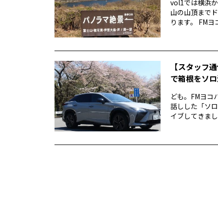
vol1では横
山の山頂までド
ります。 FMヨ
【スタッフ通
で箱根をソロ活
ども。FMヨコ
話しした「ソロ
イブしてきました