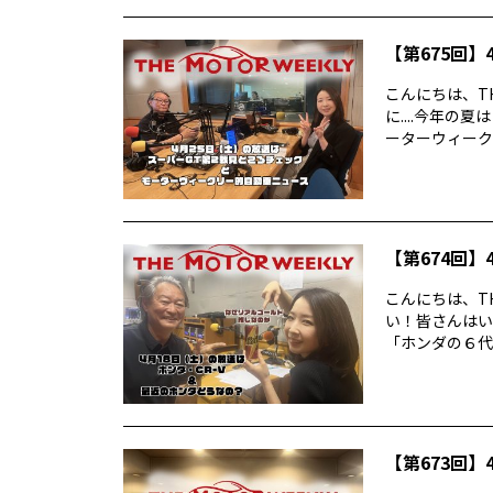
【第675回】4
こんにちは、TH
に....今年
ーターウィークリ
【第674回】4
こんにちは、TH
い！皆さんはい
「ホンダの６代目
【第673回】4