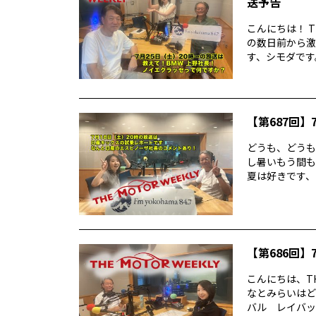
送予告
こんにちは！ T
の数日前から激
す、シモダです。
【第687回】7
どうも、どうもど
し暑いもう間も
夏は好きです、シ
【第686回】7
こんにちは、TH
なとみらいはど
バル レイバック