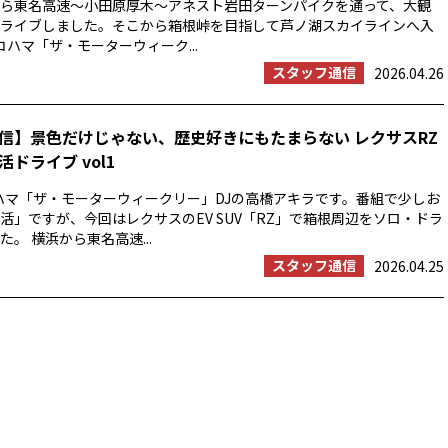
浜から東名高速〜小田原厚木〜アネスト岩田ターンパイクを通って、大観
ライブしました。そこから箱根峠を目指して芦ノ湖スカイラインへ入
コハマ「ザ・モーターウィーク...
スタッフ通信
2026.04.26
信】景色だけじゃない、歴史好きにもたまらない レクサスRZ
ドライブ vol1
ハマ「ザ・モーターウィークリー」DJの高橋アキラです。番組で少しお
活」ですが、今回はレクサスのEV SUV「RZ」で箱根周辺をソロ・ドラ
。 横浜から東名高速...
スタッフ通信
2026.04.25