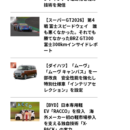
技術を発信
【スーパーGT2026】 第4
戦 富士スピードウェイ 誰
も悪くなかった。それでも
勝てなかった――BRZ GT300
富士300kmインサイドレポ
ート
【ダイハツ】「ムーヴ」
「ムーヴ キャンバス」を一
部改良 安全性能を強化し
特別仕様車「インテリアセ
レクション」を設定
【BYD】日本専用軽
EV「RACCO」を投入 海
外メーカー初の軽市場参入
を支える独自技術「X-
PACK」の実力