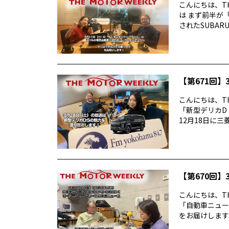
こんにちは、TH
は まず前半が
されたSUBARUの
【第671回】3
こんにちは、TH
「新型デリカD
12月18日に三菱デ
【第670回】3
こんにちは、TH
「自動車ニュー
をお届けします前